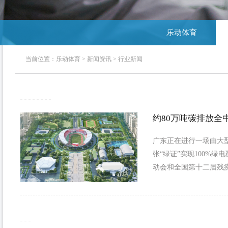
乐动体育
当前位置：
乐动体育
>
新闻资讯
>
行业新闻
约80万吨碳排放
广东正在进行一场由大型
张“绿证”实现100%
动会和全国第十二届残疾