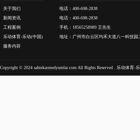
关于我们
电话：400-698-2838
新闻资讯
电话：400-698-2838
工程案例
手机：18565258989 王先生
乐动体育-乐动(中国)
地址：广州市白云区均禾大道八一科技园
服务内容
Copyright © 2024
sahtekarmedyumlar.com
All Rights Reserved .
乐动体育-乐