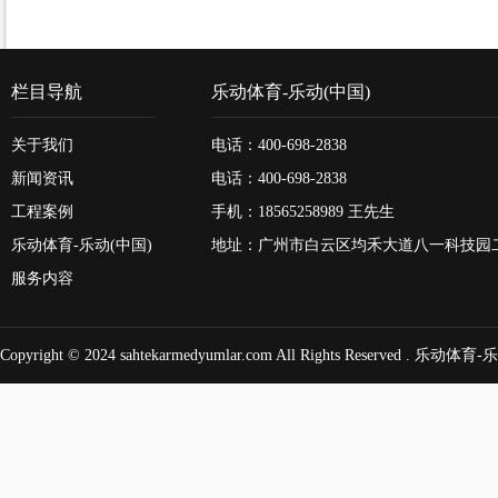
栏目导航
乐动体育-乐动(中国)
关于我们
电话：400-698-2838
新闻资讯
电话：400-698-2838
工程案例
手机：18565258989 王先生
乐动体育-乐动(中国)
地址：广州市白云区均禾大道八一科技园
服务内容
Copyright © 2024
sahtekarmedyumlar.com
All Rights Reserved .
乐动体育-乐