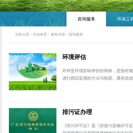
咨询服务
环保工
当前位置：
乐动体育
>
服务内容
>
咨询服务
环境评估
环评是环境影响评价的简称，是指对规
进行跟踪监测的方法与制度。通俗说就
排污证办理
《排污许可证》是《排放污染物许可证