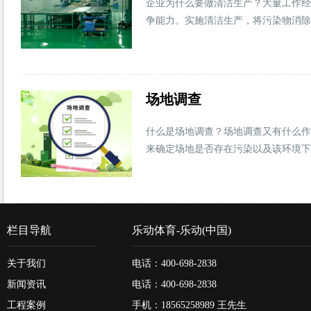
企业为什么要做清洁生产？大量工作经
争能力。实施清洁生产，将污染物消除
场地调查
什么是场地调查？场地调查又有什么作
来确定场地是否存在污染以及该环境下
栏目导航
乐动体育-乐动(中国)
关于我们
电话：400-698-2838
新闻资讯
电话：400-698-2838
工程案例
手机：18565258989 王先生