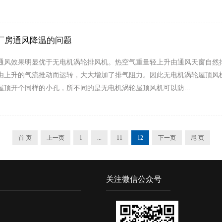
厂房通风降温的问题
通风效果明显优于无电机涡轮排风机。热空气重量轻上升由通风天窗自然
由上升的气流推动而运转，大大增加了排气阻力。因此无电机涡轮屋顶风
屋顶开个同样的小孔，所不同的是无电机涡轮屋顶风机可以防...
首 页
上一页
1
...
11
12
下一页
尾 页
关注微信公众号