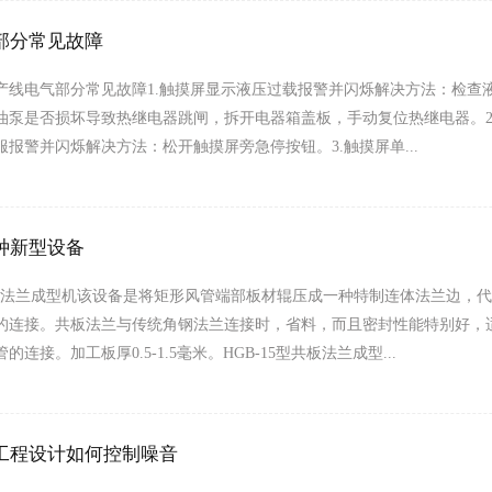
部分常见故障
产线电气部分常见故障1.触摸屏显示液压过载报警并闪烁解决方法：检查
油泵是否损坏导致热继电器跳闸，拆开电器箱盖板，手动复位热继电器。2
服报警并闪烁解决方法：松开触摸屏旁急停按钮。3.触摸屏单...
种新型设备
5共板法兰成型机该设备是将矩形风管端部板材辊压成一种特制连体法兰边，
的连接。共板法兰与传统角钢法兰连接时，省料，而且密封性能特别好，
的连接。加工板厚0.5-1.5毫米。HGB-15型共板法兰成型...
工程设计如何控制噪音