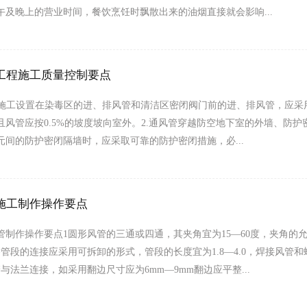
午及晚上的营业时间，餐饮烹饪时飘散出来的油烟直接就会影响...
工程施工质量控制要点
程施工设置在染毒区的进、排风管和清洁区密闭阀门前的进、排风管，应采用 
且风管应按0.5%的坡度坡向室外。2.通风管穿越防空地下室的外墙、防护
元间的防护密闭隔墙时，应采取可靠的防护密闭措施，必...
施工制作操作要点
管制作操作要点1圆形风管的三通或四通，其夹角宜为15—60度，夹角的允
各管段的连接应采用可拆卸的形式，管段的长度宜为1.8—4.0，焊接风管
与法兰连接，如采用翻边尺寸应为6mm—9mm翻边应平整...