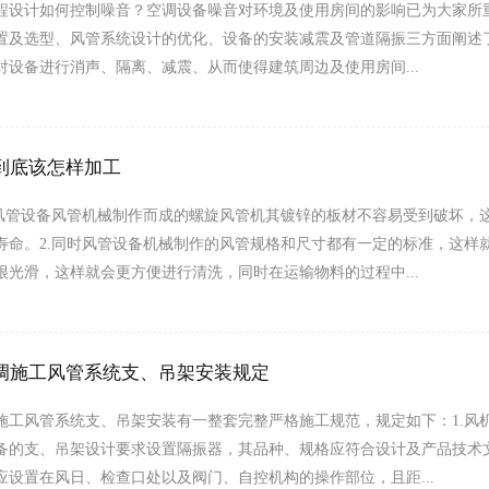
程设计如何控制噪音？空调设备噪音对环境及使用房间的影响已为大家所
置及选型、风管系统设计的优化、设备的安装减震及管道隔振三方面阐述
对设备进行消声、隔离、减震、从而使得建筑周边及使用房间...
到底该怎样加工
用风管设备风管机械制作而成的螺旋风管机其镀锌的板材不容易受到破坏，
寿命。2.同时风管设备机械制作的风管规格和尺寸都有一定的标准，这样
很光滑，这样就会更方便进行清洗，同时在运输物料的过程中...
调施工风管系统支、吊架安装规定
施工风管系统支、吊架安装有一整套完整严格施工规范，规定如下：1.风
备的支、吊架设计要求设置隔振器，其品种、规格应符合设计及产品技术文
应设置在风日、检查口处以及阀门、自控机构的操作部位，且距...