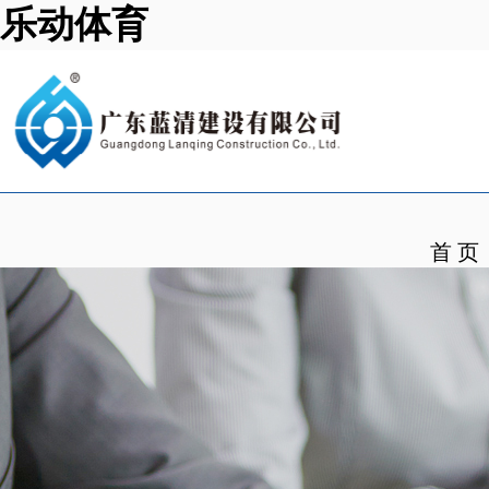
乐动体育
首 页