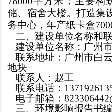
78000平方米；主要
储、宿舍大楼。打造集
务中心，年产纸卡盒700
二、
建设单位名称和
建设单位名称
：广州
联系地址：广州市白
地块
联系人：
赵
工
联系电话：
137192613
电子邮箱：
823306442
三、
环境影响报告书