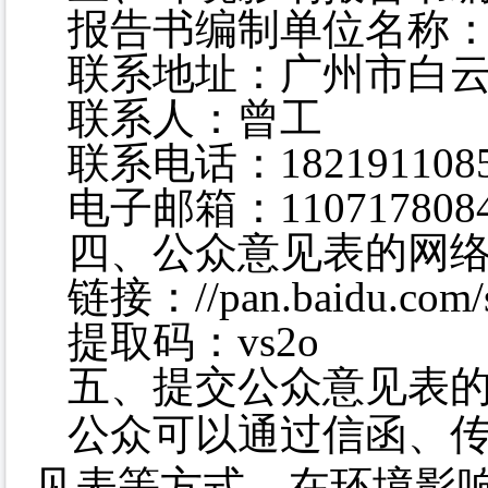
报告书编制单位名称
联系地址：广州市白
联系人：曾
工
联系电话：
182191108
电子
邮箱：
110717808
四、
公众意见表的网
链接：
//pan.baidu.co
提取码：
vs2o
五、
提交公众意见表
公众可以通过信函、
见表等方式，在环境影