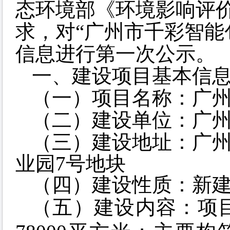
态环境部《环境影响评
求，对
“
广州市千彩智能
信息进行第一次公示。
一、建设项目基本信
（一）项目名称：广
（二）建设单位：
广
（三）建设地址：
广
业园
7
号地块
（四）
建设性质：新
（五）建设内容：项