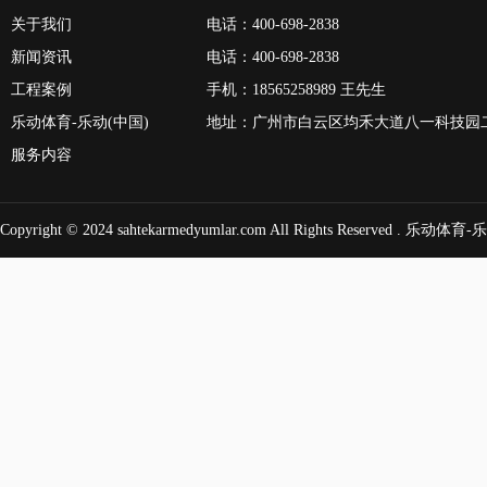
关于我们
电话：400-698-2838
新闻资讯
电话：400-698-2838
工程案例
手机：18565258989 王先生
乐动体育-乐动(中国)
地址：广州市白云区均禾大道八一科技园
服务内容
Copyright © 2024
sahtekarmedyumlar.com
All Rights Reserved .
乐动体育-乐