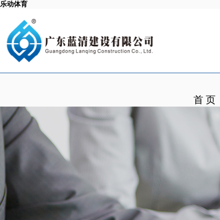
乐动体育
首 页