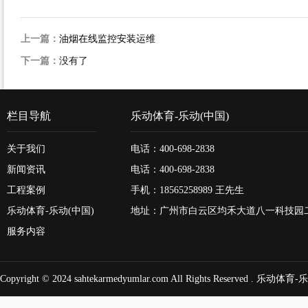
上一篇：
油烟在线监控安装运维
下一篇：
没有了
栏目导航
乐动体育-乐动(中国)
关于我们
电话：400-698-2838
新闻资讯
电话：400-698-2838
工程案例
手机：18565258989 王先生
乐动体育-乐动(中国)
地址：广州市白云区均禾大道八一科技园
服务内容
Copyright © 2024
sahtekarmedyumlar.com
All Rights Reserved .
乐动体育-乐